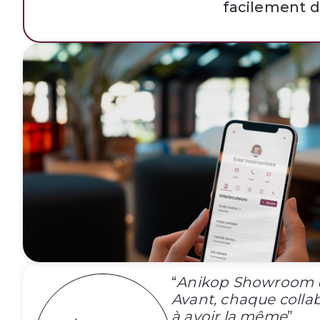
facilement de
“
Anikop Showroom un 
Avant, chaque colla
à avoir la même
”