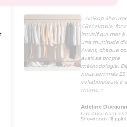
« Anikop Showro
CRM simple, fonct
t
intuitif qui met à
une multitude d’o
Avant, chaque co
avait sa propre
méthodologie. Dé
nous sommes 25
collaborateurs à a
même. »
Adeline Ducaunn
Directrice Administ
Showroom Filippini